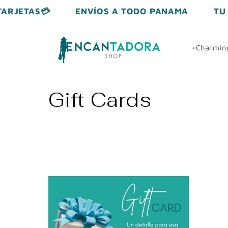
Skip to
ARJETAS💳
ENVÍOS A TODO PANAMA
TU 
content
+Charmin
C
Gift Cards
o
l
l
e