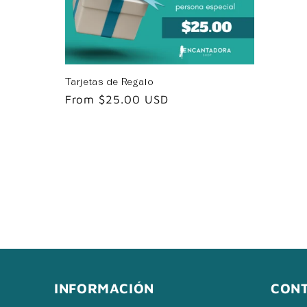
c
t
i
Tarjetas de Regalo
Regular
From
$25.00 USD
o
price
n
:
INFORMACIÓN
CON