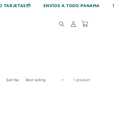
 TARJETAS💳
ENVÍOS A TODO PANAMA
T
Log
Cart
in
Sort by:
1 product