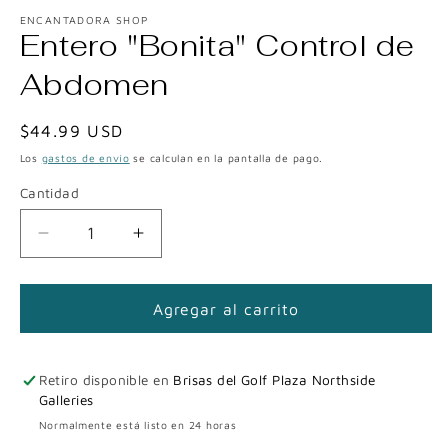
ENCANTADORA SHOP
Entero "Bonita" Control de
Abdomen
Precio
$44.99 USD
habitual
Los
gastos de envío
se calculan en la pantalla de pago.
Cantidad
Reducir
Aumentar
cantidad
cantidad
para
para
Entero
Entero
Agregar al carrito
&quot;Bonita&quot;
&quot;Bonita&quot;
Control
Control
de
de
Retiro disponible en
Brisas del Golf Plaza Northside
Abdomen
Abdomen
Galleries
Normalmente está listo en 24 horas