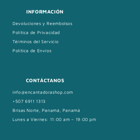
a
INFORMACIÓN
b
l
Devoluciones y Reembolsos
e
Política de Privacidad
Términos del Servicio
Política de Envíos
Otros
CONTÁCTANOS
info@encantadorashop.com
+507 6911 1313
Brisas Norte, Panamá, Panamá
Lunes a Viernes: 11:00 am – 19:00 pm
Otros