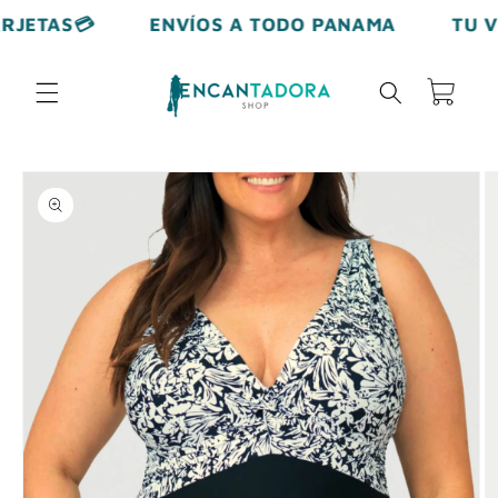
Ir
ETAS💳
ENVÍOS A TODO PANAMA
TU VER
directamente
al contenido
Carrito
Ir
directamente
a la
información
del producto